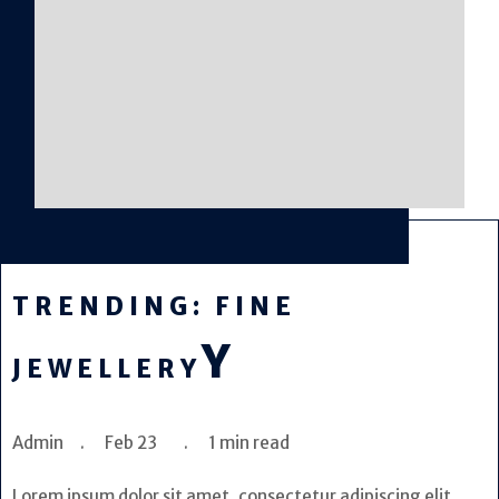
TRENDING: FINE
Y
JEWELLERY
Admin . Feb 23 . 1 min read
Lorem ipsum dolor sit amet, consectetur adipiscing elit.